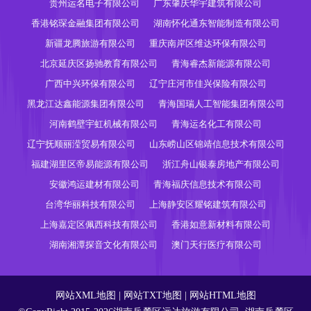
贵州运名电子有限公司
广东肇庆华宇建筑有限公司
香港铭琛金融集团有限公司
湖南怀化通东智能制造有限公司
新疆龙腾旅游有限公司
重庆南岸区维达环保有限公司
北京延庆区扬驰教育有限公司
青海睿杰新能源有限公司
广西中兴环保有限公司
辽宁庄河市佳兴保险有限公司
黑龙江达鑫能源集团有限公司
青海国瑞人工智能集团有限公司
河南鹤壁宇虹机械有限公司
青海运名化工有限公司
辽宁抚顺丽滢贸易有限公司
山东崂山区锦靖信息技术有限公司
福建湖里区帝易能源有限公司
浙江舟山银泰房地产有限公司
安徽鸿运建材有限公司
青海福庆信息技术有限公司
台湾华丽科技有限公司
上海静安区耀铭建筑有限公司
上海嘉定区佩西科技有限公司
香港如意新材料有限公司
湖南湘潭探音文化有限公司
澳门天行医疗有限公司
网站XML地图
|
网站TXT地图
|
网站HTML地图